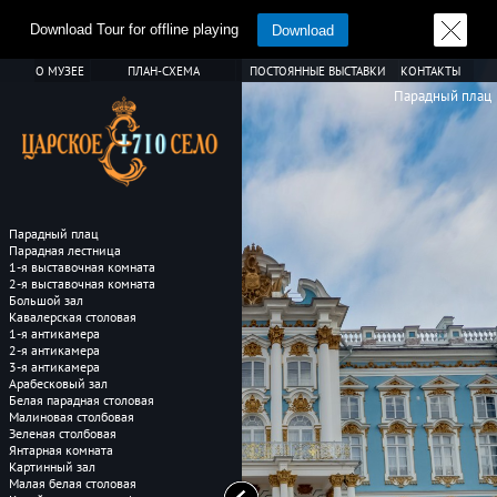
Download Tour for offline playing
Download
О МУЗЕЕ
ПЛАН-СХЕМА
ПОСТОЯННЫЕ ВЫСТАВКИ
КОНТАКТЫ
Парадный плац
Парадный плац
Парадная лестница
1-я выставочная комната
2-я выставочная комната
Большой зал
Кавалерская столовая
1-я антикамера
2-я антикамера
3-я антикамера
Арабесковый зал
Белая парадная столовая
Малиновая столбовая
Зеленая столбовая
Янтарная комната
Картинный зал
Малая белая столовая